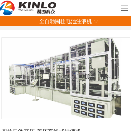
0755-29170896
您好! 欢迎登陆深圳市精朗联合科技有限公司
全自动圆柱电池注液机
圆柱电池高压-等压直线式注液机